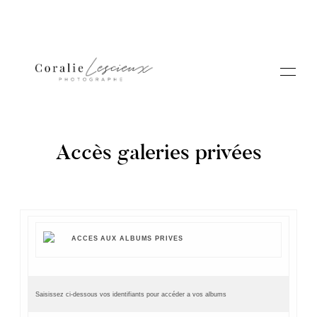
Accès galeries privées
Portfolio
ACCES AUX ALBUMS PRIVES
A PROPOS CORALIE
Contact
Saisissez ci-dessous vos identifiants pour accéder a vos albums