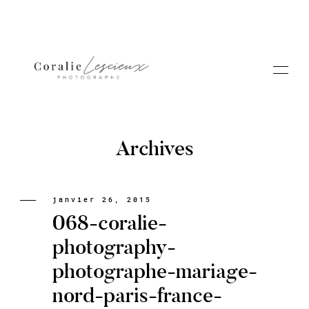
Archives
Portfolio
janvier 26, 2015
068-coralie-
A PROPOS CORALIE
photography-
photographe-mariage-
Contact
nord-paris-france-