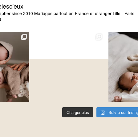
elescieux
apher since 2010
Mariages partout en France et étranger
Lille - Paris
)
Charger plus
Suivre sur Inst