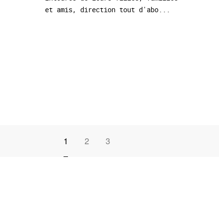
et amis, direction tout d'abo...
1
2
3