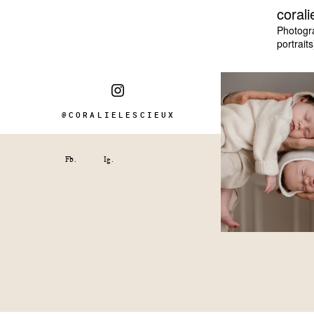
corali
Photogr
portraits
@CORALIELESCIEUX