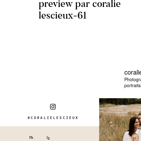
preview par coralie
lescieux-61
corali
Photogr
portraits
@CORALIELESCIEUX