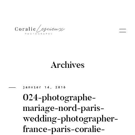
Archives
Portfolio
janvier 14, 2016
024-photographe-
A PROPOS CORALIE
mariage-nord-paris-
wedding-photographer-
Contact
france-paris-coralie-