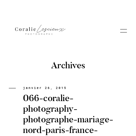
Archives
Portfolio
janvier 26, 2015
066-coralie-
A PROPOS CORALIE
photography-
photographe-mariage-
Contact
nord-paris-france-