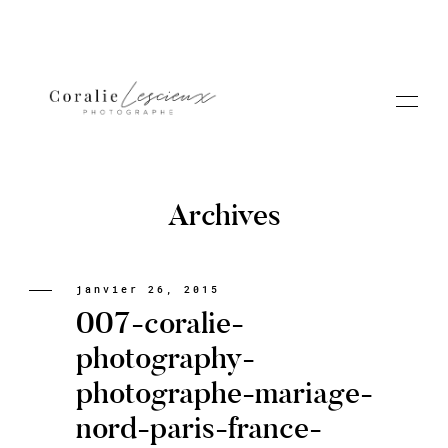
Archives
Portfolio
janvier 26, 2015
007-coralie-
A PROPOS CORALIE
photography-
photographe-mariage-
Contact
nord-paris-france-