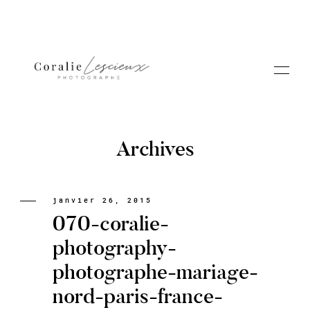
Archives
Portfolio
janvier 26, 2015
070-coralie-
A PROPOS CORALIE
photography-
photographe-mariage-
Contact
nord-paris-france-