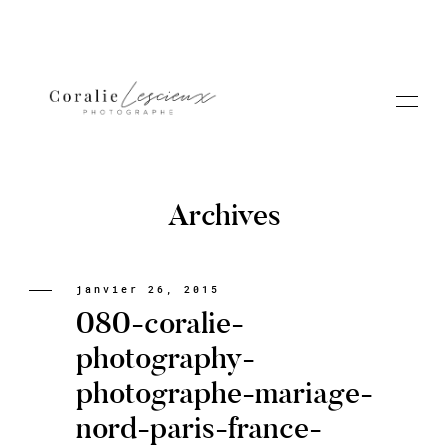
Archives
Portfolio
janvier 26, 2015
080-coralie-
A PROPOS CORALIE
photography-
photographe-mariage-
Contact
nord-paris-france-