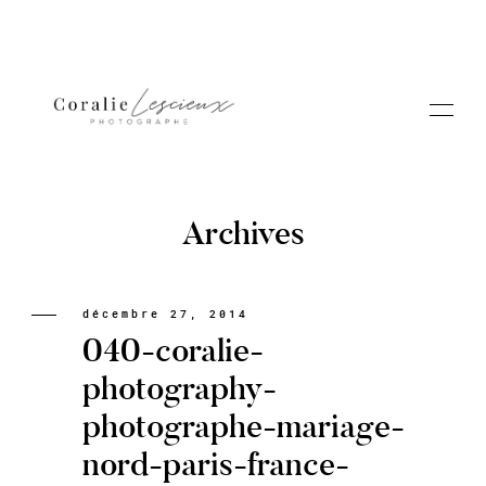
Archives
Portfolio
décembre 27, 2014
040-coralie-
A PROPOS CORALIE
photography-
photographe-mariage-
Contact
nord-paris-france-