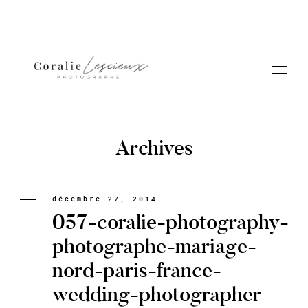
Archives
Portfolio
décembre 27, 2014
057-coralie-photography-
A PROPOS CORALIE
photographe-mariage-
nord-paris-france-
Contact
wedding-photographer