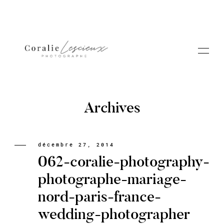
Archives
Portfolio
décembre 27, 2014
062-coralie-photography-
A PROPOS CORALIE
photographe-mariage-
nord-paris-france-
Contact
wedding-photographer