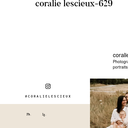
coralie lescieux-629
corali
Photogr
portraits
@CORALIELESCIEUX