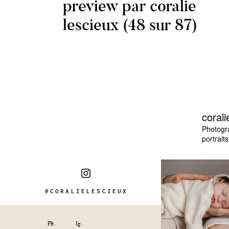
preview par coralie
lescieux (48 sur 87)
corali
Photogr
portraits
@CORALIELESCIEUX