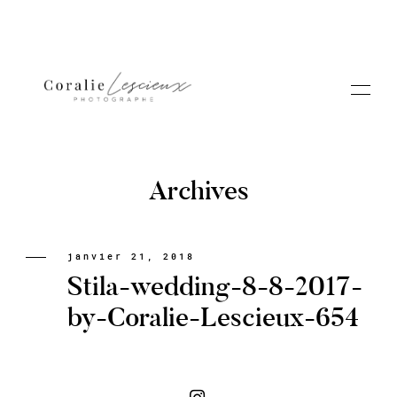
Archives
Portfolio
janvier 21, 2018
Stila-wedding-8-8-2017-
A PROPOS CORALIE
by-Coralie-Lescieux-654
Contact