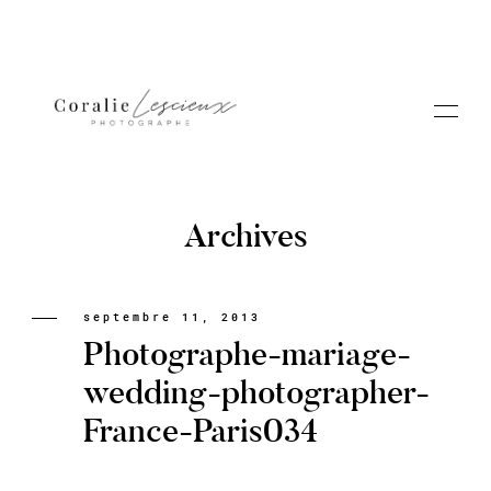
Archives
Portfolio
septembre 11, 2013
Photographe-mariage-
A PROPOS CORALIE
wedding-photographer-
France-Paris034
Contact