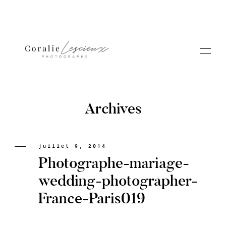
Archives
Portfolio
juillet 9, 2014
Photographe-mariage-
A PROPOS CORALIE
wedding-photographer-
France-Paris019
Contact