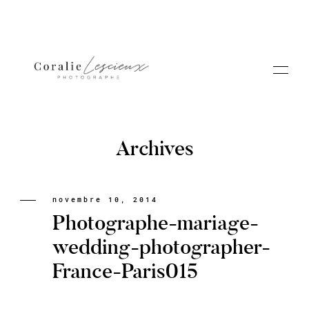
Archives
Portfolio
novembre 10, 2014
Photographe-mariage-
A PROPOS CORALIE
wedding-photographer-
France-Paris015
Contact