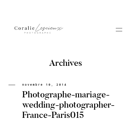
Archives
Portfolio
novembre 10, 2014
Photographe-mariage-
A PROPOS CORALIE
wedding-photographer-
France-Paris015
Contact