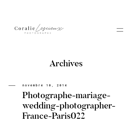
Archives
Portfolio
novembre 10, 2014
Photographe-mariage-
A PROPOS CORALIE
wedding-photographer-
France-Paris022
Contact