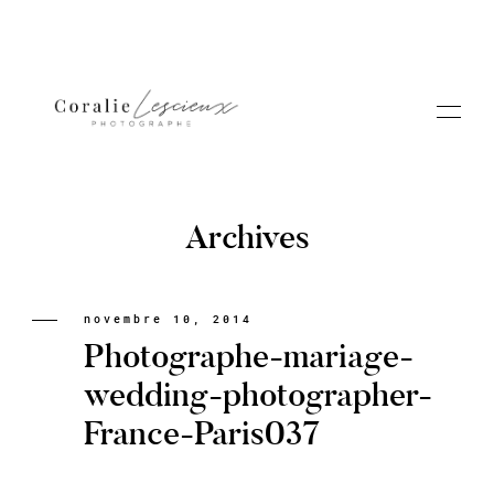
Archives
Portfolio
novembre 10, 2014
Photographe-mariage-
A PROPOS CORALIE
wedding-photographer-
France-Paris037
Contact