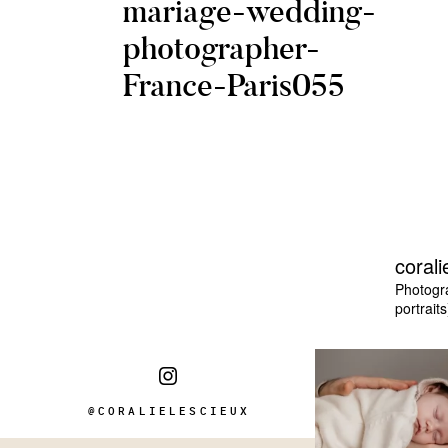
mariage-wedding-
photographer-
France-Paris055
corali
Photogr
portraits
@CORALIELESCIEUX