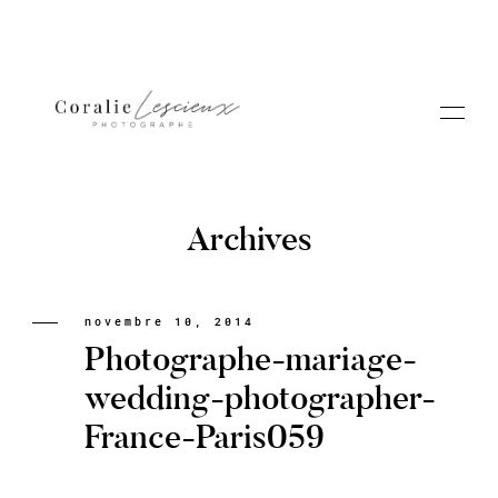
Archives
Portfolio
novembre 10, 2014
Photographe-mariage-
A PROPOS CORALIE
wedding-photographer-
France-Paris059
Contact