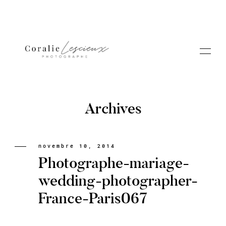
Archives
Portfolio
novembre 10, 2014
Photographe-mariage-
A PROPOS CORALIE
wedding-photographer-
France-Paris067
Contact