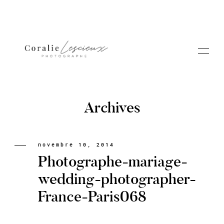
Archives
Portfolio
novembre 10, 2014
Photographe-mariage-
A PROPOS CORALIE
wedding-photographer-
France-Paris068
Contact