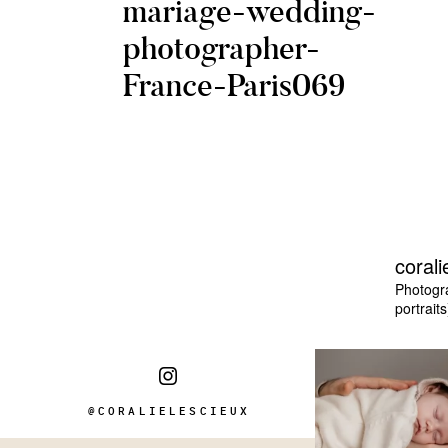
mariage-wedding-
photographer-
France-Paris069
corali
Photogr
portraits
@CORALIELESCIEUX