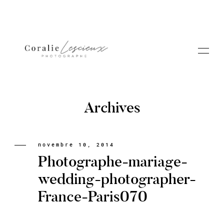
Archives
Portfolio
novembre 10, 2014
Photographe-mariage-
A PROPOS CORALIE
wedding-photographer-
France-Paris070
Contact