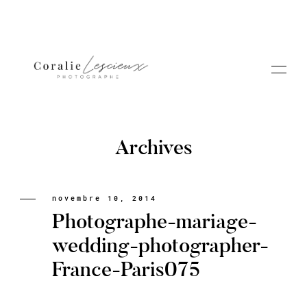
Archives
Portfolio
novembre 10, 2014
Photographe-mariage-
A PROPOS CORALIE
wedding-photographer-
France-Paris075
Contact