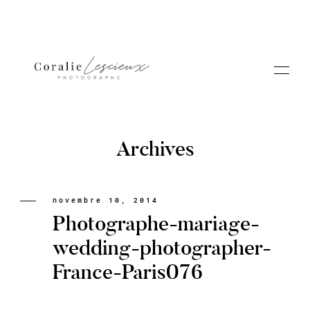
Archives
Portfolio
novembre 10, 2014
Photographe-mariage-
A PROPOS CORALIE
wedding-photographer-
France-Paris076
Contact