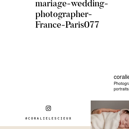
mariage-wedding-
photographer-
France-Paris077
corali
Photogr
portraits
@CORALIELESCIEUX