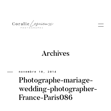
Archives
Portfolio
novembre 10, 2014
Photographe-mariage-
A PROPOS CORALIE
wedding-photographer-
France-Paris086
Contact