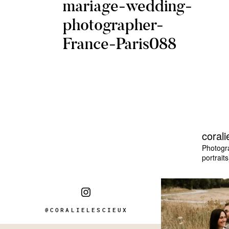
mariage-wedding-
photographer-
France-Paris088
corali
Photogr
portraits
@CORALIELESCIEUX