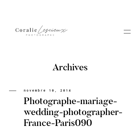
Archives
Portfolio
novembre 10, 2014
Photographe-mariage-
A PROPOS CORALIE
wedding-photographer-
France-Paris090
Contact