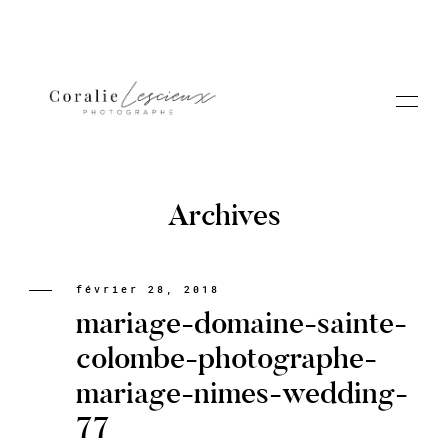
Archives
Portfolio
février 28, 2018
mariage-domaine-sainte-
A PROPOS CORALIE
colombe-photographe-
mariage-nimes-wedding-
Contact
77