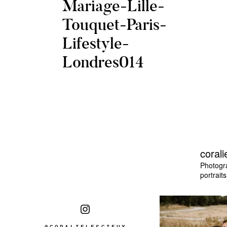
Mariage-Lille-
Touquet-Paris-
Lifestyle-
Londres014
corali
Photogr
portraits
@CORALIELESCIEUX