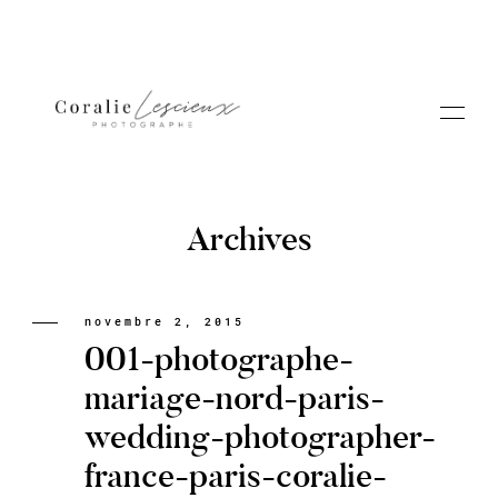
Archives
Portfolio
novembre 2, 2015
001-photographe-
A PROPOS CORALIE
mariage-nord-paris-
wedding-photographer-
Contact
france-paris-coralie-