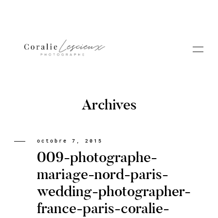
Archives
Portfolio
octobre 7, 2015
009-photographe-
A PROPOS CORALIE
mariage-nord-paris-
wedding-photographer-
Contact
france-paris-coralie-