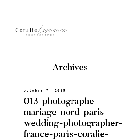
Archives
Portfolio
octobre 7, 2015
013-photographe-
A PROPOS CORALIE
mariage-nord-paris-
wedding-photographer-
Contact
france-paris-coralie-