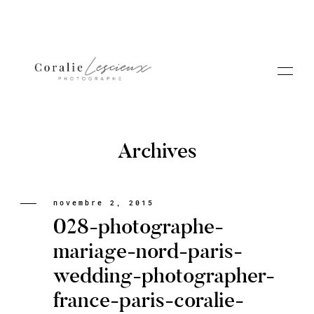
Archives
Portfolio
novembre 2, 2015
028-photographe-
A PROPOS CORALIE
mariage-nord-paris-
wedding-photographer-
Contact
france-paris-coralie-