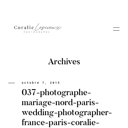
Archives
Portfolio
octobre 7, 2015
037-photographe-
A PROPOS CORALIE
mariage-nord-paris-
wedding-photographer-
Contact
france-paris-coralie-