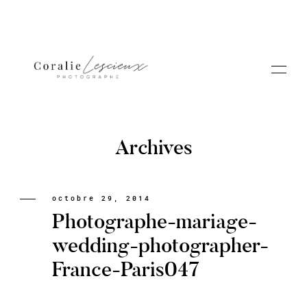
Archives
Portfolio
octobre 29, 2014
Photographe-mariage-
A PROPOS CORALIE
wedding-photographer-
France-Paris047
Contact