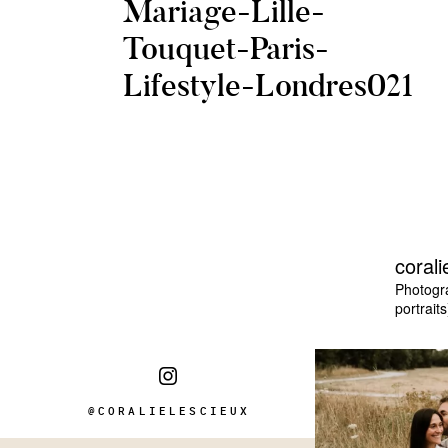
Mariage-Lille-
Touquet-Paris-
Lifestyle-Londres021
corali
Photogr
portraits
@CORALIELESCIEUX