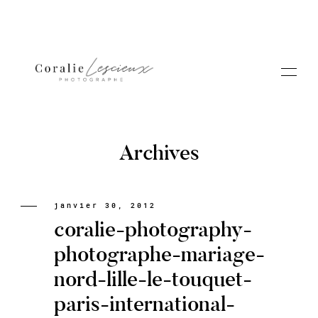
Archives
Portfolio
janvier 30, 2012
coralie-photography-
A PROPOS CORALIE
photographe-mariage-
nord-lille-le-touquet-
Contact
paris-international-