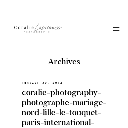
Archives
Portfolio
janvier 30, 2012
coralie-photography-
A PROPOS CORALIE
photographe-mariage-
nord-lille-le-touquet-
Contact
paris-international-