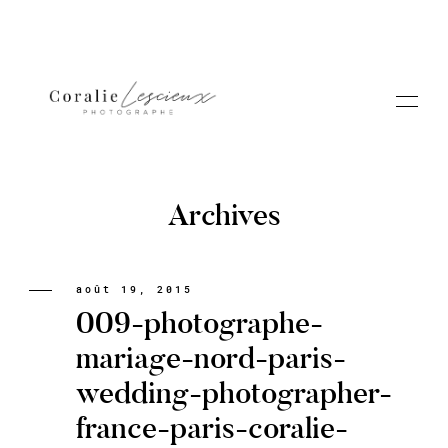
Archives
Portfolio
août 19, 2015
009-photographe-
A PROPOS CORALIE
mariage-nord-paris-
wedding-photographer-
Contact
france-paris-coralie-