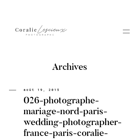
Archives
Portfolio
août 19, 2015
026-photographe-
A PROPOS CORALIE
mariage-nord-paris-
wedding-photographer-
Contact
france-paris-coralie-