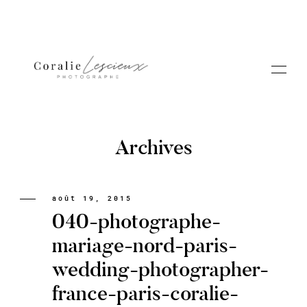
Archives
Portfolio
août 19, 2015
040-photographe-
A PROPOS CORALIE
mariage-nord-paris-
wedding-photographer-
Contact
france-paris-coralie-