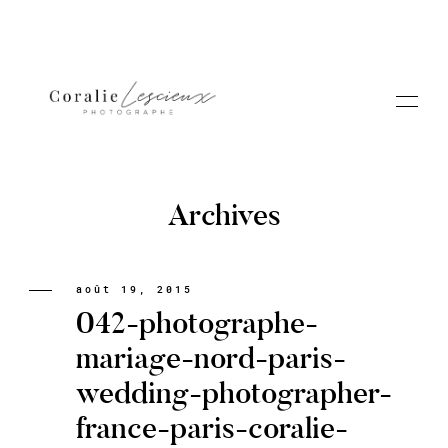
Archives
Portfolio
août 19, 2015
042-photographe-
A PROPOS CORALIE
mariage-nord-paris-
wedding-photographer-
Contact
france-paris-coralie-