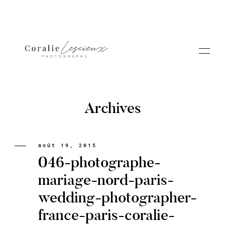
Archives
Portfolio
août 19, 2015
046-photographe-
A PROPOS CORALIE
mariage-nord-paris-
wedding-photographer-
Contact
france-paris-coralie-