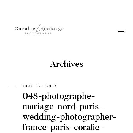
Archives
Portfolio
août 19, 2015
048-photographe-
A PROPOS CORALIE
mariage-nord-paris-
wedding-photographer-
Contact
france-paris-coralie-